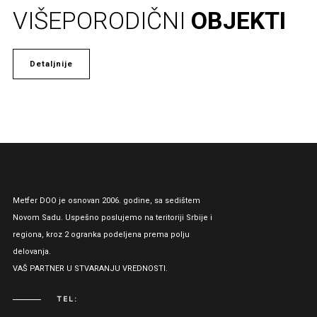
VIŠEPORODIČNI
OBJEKTI
Detaljnije
Metfer DOO je osnovan 2006. godine, sa sedištem
Novom Sadu. Uspešno poslujemo na teritoriji Srbije i
regiona, kroz 2 ogranka podeljena prema polju
delovanja.
VAŠ PARTNER U STVARANJU VREDNOSTI.
TEL: